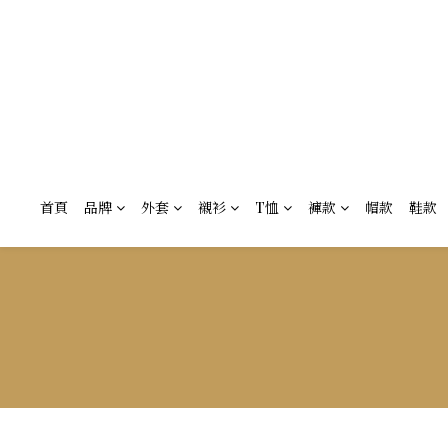
首頁
品牌
外套
襯衫
T恤
褲款
帽款
鞋款