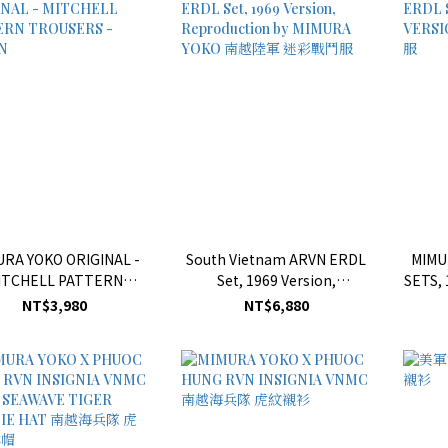
RA YOKO ORIGINAL -
South Vietnam ARVN ERDL
MIMU
ITCHELL PATTERN
Set, 1969 Version,
SETS,
ROUSERS - GREEN
Reproduction by MIMURA
NT$3,980
NT$6,880
YOKO 南越陸軍 迷彩戰鬥服