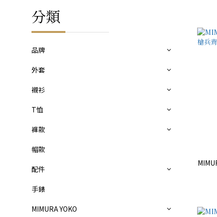
分類
品牌
外套
襯衫
T恤
褲款
帽款
MIMU
配件
手錶
MIMURA YOKO