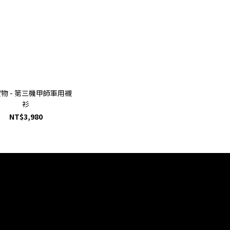
物 - 第三機甲師軍用襯
衫
NT$3,980