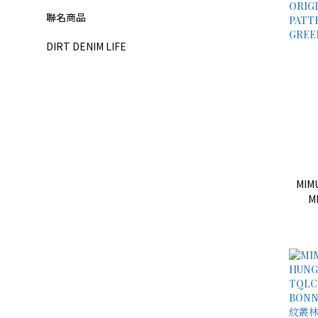
聯名商品
DIRT DENIM LIFE
MIMU
M
T