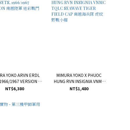
RA YOKO ARVN ERDL
MIMURA YOKO X PHUOC
 1966/1967 VERSION 南
HUNG RVN INSIGNIA VNMC
越陸軍 迷彩戰鬥服
TQLC SEAWAVE TIGER
NT$6,380
NT$1,480
FIELD CAP 南越海兵隊 虎紋 野
戰小帽