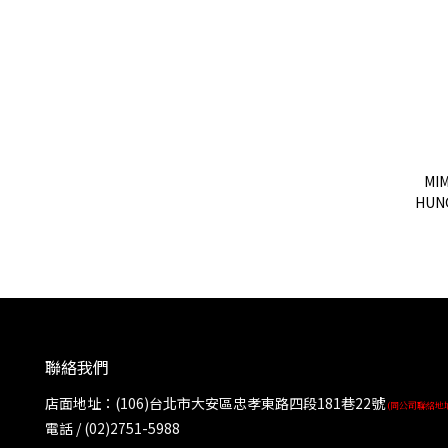
MI
HUNG
TQ
BONN
聯絡我們
店面地址：(106)台北市大安區忠孝東路四段181巷22號
(同公司聯絡地
電話 / (02)2751-5988