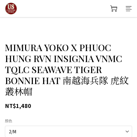
MIMURA YOKO X PHUOC
HUNG RVN INSIGNIA VNMC
TQLC SEAWAVE TIGER
BONNIE HAT 南越海兵隊 虎紋
叢林帽
NT$1,480
顏色