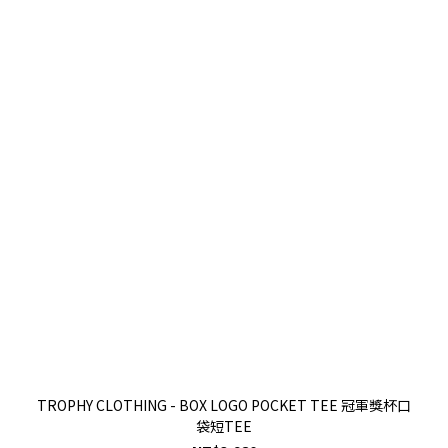
TROPHY CLOTHING - BOX LOGO POCKET TEE 冠軍獎杯口
袋短TEE