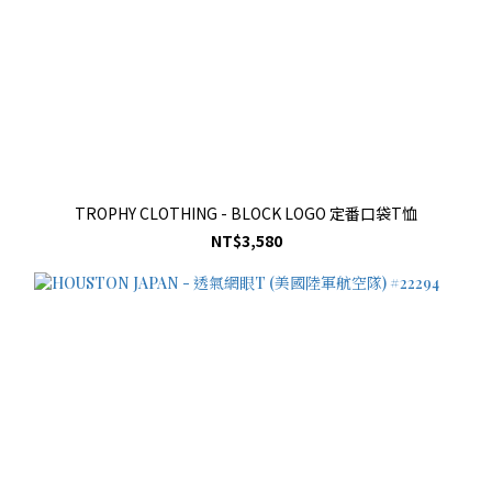
TROPHY CLOTHING - BLOCK LOGO 定番口袋T恤
NT$3,580