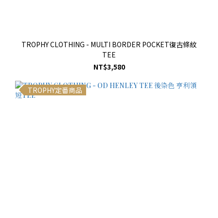
TROPHY CLOTHING - MULTI BORDER POCKET復古條紋
TEE
NT$3,580
TROPHY定番商品