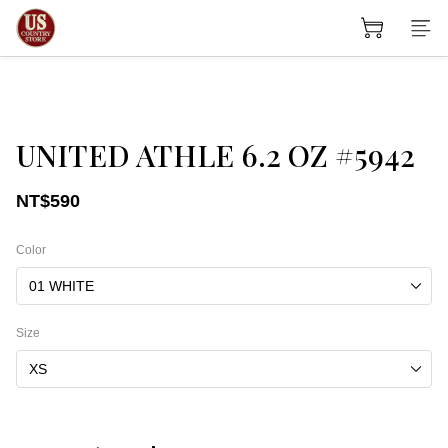
UNITED ATHLE 6.2 OZ #5942
NT$590
Color
Size