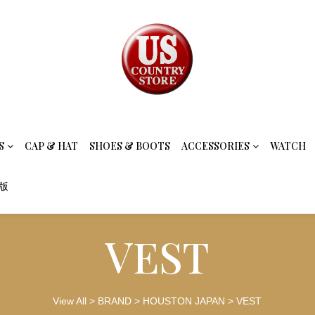
S
CAP & HAT
SHOES & BOOTS
ACCESSORIES
WATCH
念版
VEST
View All
>
BRAND
>
HOUSTON JAPAN
>
VEST