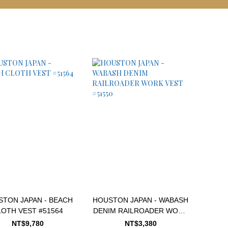
TON JAPAN - BEACH
HOUSTON JAPAN - WABASH
LOTH VEST #51564
DENIM RAILROADER WORK
VEST #51550
NT$9,780
NT$3,380