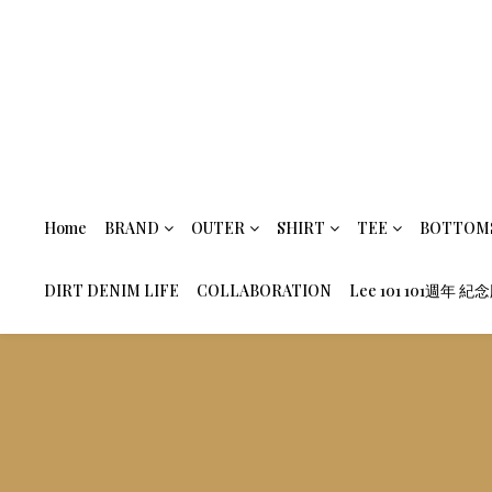
Home
BRAND
OUTER
SHIRT
TEE
BOTTOM
DIRT DENIM LIFE
COLLABORATION
Lee 101 101週年 紀