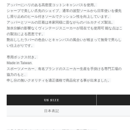
アッパーにハリのある高密度コットンキャンバスを使用。
シャープで美しい爪先のシェイプ、通常の波型ソールから日常使いを優先
し滑り止めのヒール付きソールでクッション性を向上しています。
アッパーとソールの圧着は本家同様に昔ながらのバルカナイズ製法。
加水分解の影響なくヴィンテージスニーカーが現在でも使用可 能な点はこ
の製法による恩恵です。
艶出ししたラバーの色合いとキャンバスの風合いが相まって無骨で男らし
い仕上がりです。
専用ボックス付き。
Made in Taiwan.
スポーツメーカー、有名ブランドのスニーカー生産を手掛ける専門工場の
協力のもと、
申し分の無いクオリティを適正価格で商品化する事が出来ました。
US SIZE
日本表記