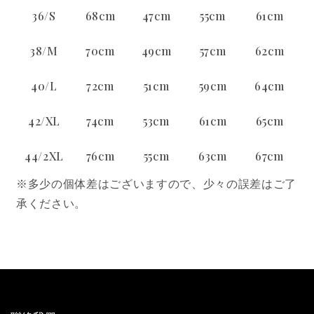
36/S
68cm
47cm
55cm
61cm
38/M
70cm
49cm
57cm
62cm
40/L
72cm
51cm
59cm
64cm
42/XL
74cm
53cm
61cm
65cm
44/2XL
76cm
55cm
63cm
67cm
※多少の個体差はございますので、少々の誤差はご了
承ください。