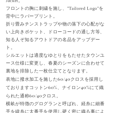
Jacket。
フロントの胸に刺繍を施し、"Tailored Logo"を
背中にラバープリント。
折り畳みチンストラップや物の落下の心配がな
い上向きポケット、ドローコードの通し方等、
知る人ぞ知るアウトドアの名品をアップデー
ト。
シルエットは適度なゆとりをもたせたタウンユ
ース仕様に変更し、春夏のシーズンに合わせて
裏地を排除した一枚仕立てとなります。
表地に撥水加工を施した60/40クロスを採用し
ております
コットン60%、ナイロン40%にて織
られた通称60/40クロス。
横畝が特徴のグログランと呼ばれ、経糸に細番
手を緯糸に太番手を使用し硬く密に織る事によ