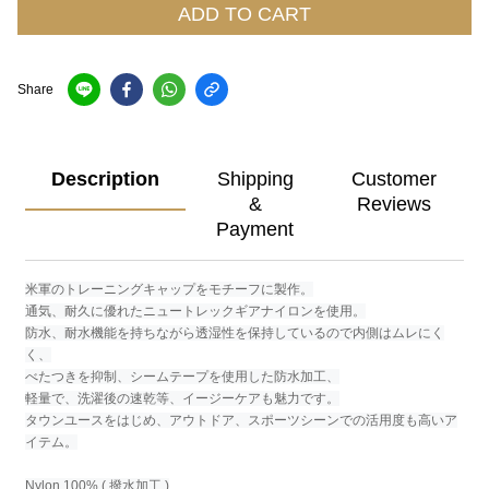
ADD TO CART
Share
Description
Shipping
Customer
&
Reviews
Payment
米軍のトレーニングキャップをモチーフに製作。
通気、耐久に優れたニュートレックギアナイロンを使用。
防水、耐水機能を持ちながら透湿性を保持しているので内側はムレにく
く、
べたつきを抑制、シームテープを使用した防水加工、
軽量で、洗濯後の速乾等、イージーケアも魅力です。
タウンユースをはじめ、アウトドア、スポーツシーンでの活用度も高いア
イテム。
Nylon 100% ( 撥水加工 )