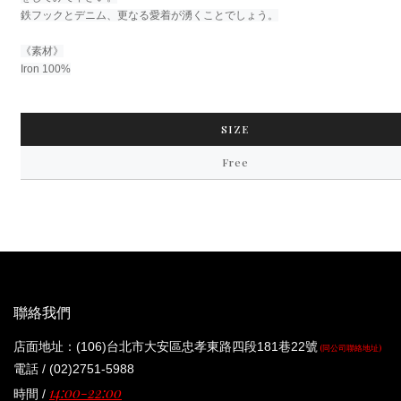
鉄フックとデニム、更なる愛着が湧くことでしょう。
《素材》
Iron 100%
SIZE
Free
聯絡我們
店面地址：(106)台北市大安區忠孝東路四段181巷22號
(同公司聯絡地址)
電話 / (02)2751-5988
14:00-22:00
時間 /