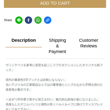
ADD TO CART
Share
Description
Shipping
Customer
&
Reviews
Payment
ヴィンテージを参考に金型を起こしリプロダクションしたオリジナル鉄フ
ック。
現代の量産性S字フックとは比較にならない、
古いアメリカの工業製品ならではの重厚感とシンプルながら手間を掛けた
造形美が魅力です。
一点ずつ手作業で黒サビ加工を行い、魅力的な鉄地の姿になりました。
色落ちしたデニムパンツと相性が良くベルトループに掛けてディスプレイ
をしてみて下さい。