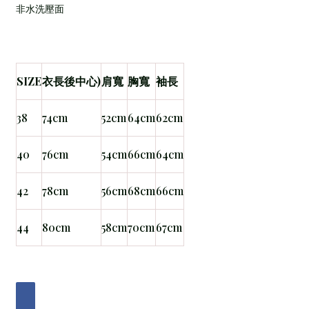
非水洗壓面
SIZE
衣長後中心)
肩寬
胸寬
袖長
38
74cm
52cm
64cm
62cm
40
76cm
54cm
66cm
64cm
42
78cm
56cm
68cm
66cm
44
80cm
58cm
70cm
67cm