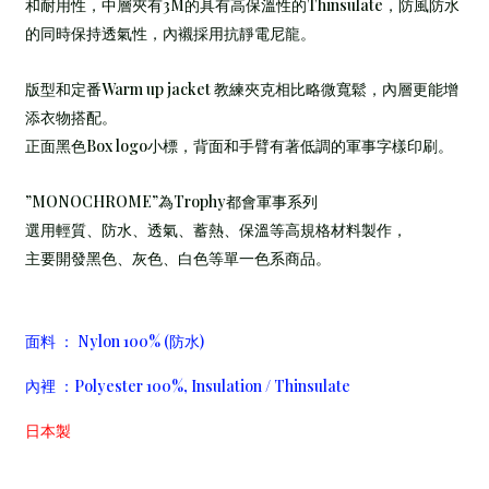
和耐用性，
中層夾有3M的具有高保溫性的Thinsulate，防風防水
的同時保持透氣性，內襯採用抗靜電尼龍。
版型和定番Warm up jacket 教練夾克相比略微寬鬆，內層更能增
添衣物搭配。
正面黑色Box logo小標，背面和手臂有著低調的軍事字樣印刷。
”MONOCHROME”為Trophy都會軍事系列
選用輕質、防水、透氣、蓄熱、保溫等高規格材料製作，
主要開發黑色、灰色、白色等單一色系商品。
面料 ： Nylon 100% (防水)
內裡 ：Polyester 100%, Insulation / Thinsulate
日本製