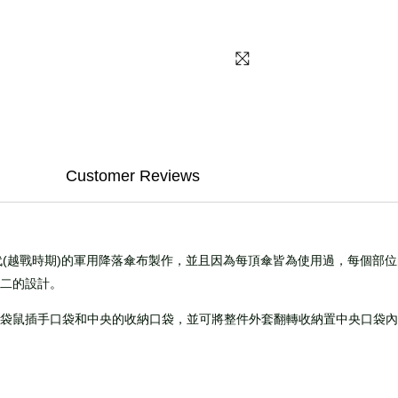
Customer Reviews
代(越戰時期)的軍用降落傘布製作，並且因為每頂傘皆為使用過，每個部
二的設計。
袋鼠插手口袋和中央的收納口袋，並可將整件外套翻轉收納置中央口袋內