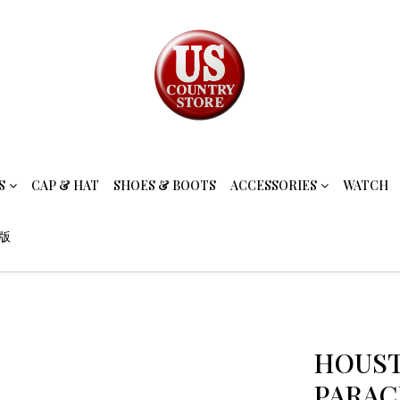
S
CAP & HAT
SHOES & BOOTS
ACCESSORIES
WATCH
念版
HOUST
PARAC