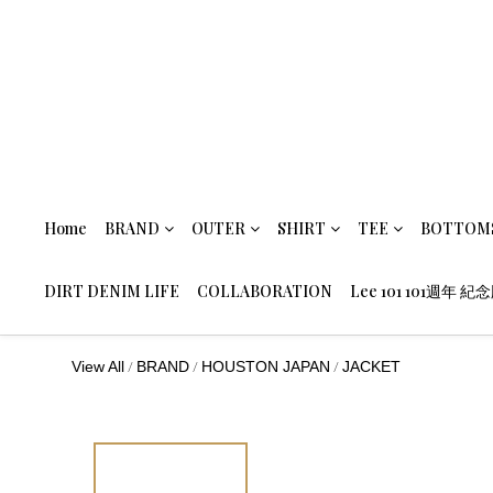
Home
BRAND
OUTER
SHIRT
TEE
BOTTOM
DIRT DENIM LIFE
COLLABORATION
Lee 101 101週年 紀
/
/
/
View All
BRAND
HOUSTON JAPAN
JACKET