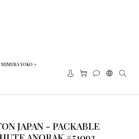
MIMURA YOKO
ON JAPAN - PACKABLE
HUTE ANORAK #51092