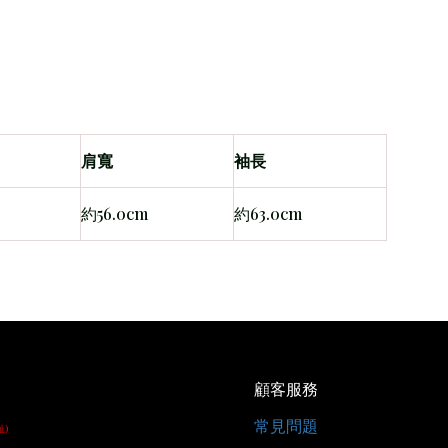
肩寬
袖長
約56.0cm
約63.0cm
顧客服務
常見問題
址)