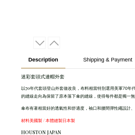
Description
Shipping & Payment
迷彩套頭式連帽外套
70年
以
代套頭登山外套做改良，布料相當特別選用美軍70年
保留了原本落下傘的縫線
的縫線走向為
，使得每件都是獨一無
傘布有著相當好的透氣性和舒適度，袖口和腰間彈性繩設計、
材料美國製 / 本體縫製日本製
HOUSTON JAPAN