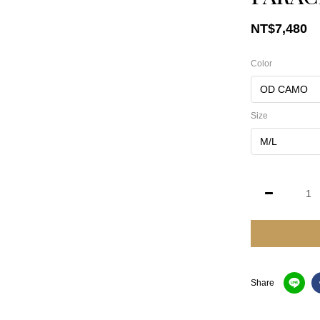
NT$7,480
Color
Size
Share