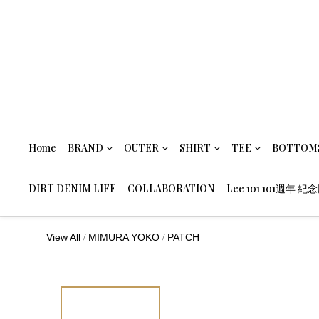
Home
BRAND
OUTER
SHIRT
TEE
BOTTOM
DIRT DENIM LIFE
COLLABORATION
Lee 101 101週年 紀
/
/
View All
MIMURA YOKO
PATCH