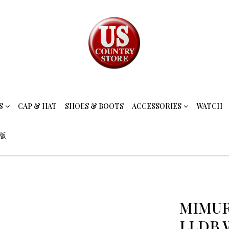
S
CAP & HAT
SHOES & BOOTS
ACCESSORIES
WATCH
念版
MIMUR
LLDB 