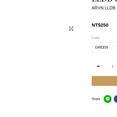
ARVN LLDB
NT$250
Color
Share