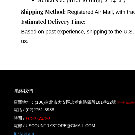
Actual size (after folding): 2 1/4" x 3"
Shipping Method:
Registered Air Mail, with tr
Estimated Delivery Time:
Based on past experience, shipping to the U.S. 
us.
聯絡我們
店面地址：(106)台北市大安區忠孝東路四段181巷22號
(同公司聯絡地
電話 / (02)2751-5988
14:00-22:00
時間 /
電郵 / USCOUNTRYSTORE@GMAIL.COM
Instagram