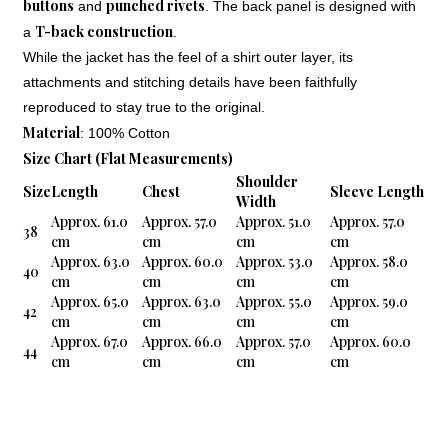
buttons
punched rivets
and
. The back panel is designed with
T-back construction
a
.
While the jacket has the feel of a shirt outer layer, its
attachments and stitching details have been faithfully
reproduced to stay true to the original.
Material
: 100% Cotton
Size Chart (Flat Measurements)
Shoulder
Size
Length
Chest
Sleeve Length
Width
Approx. 61.0
Approx. 57.0
Approx. 51.0
Approx. 57.0
38
cm
cm
cm
cm
Approx. 63.0
Approx. 60.0
Approx. 53.0
Approx. 58.0
40
cm
cm
cm
cm
Approx. 65.0
Approx. 63.0
Approx. 55.0
Approx. 59.0
42
cm
cm
cm
cm
Approx. 67.0
Approx. 66.0
Approx. 57.0
Approx. 60.0
44
cm
cm
cm
cm