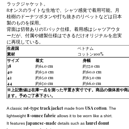
ラックジャケット。
8オンスのライトな生地で、シャツ感覚で着用可能。月
桂樹のドーナツボタンや打ち抜きのリベットなどは日本
製のものを採用。
背面は切替ありのTバック仕様。着用感はシャツアウタ
ーだが、付属や縫製仕様はできるだけオリジナルを忠実
に再現している。
生産国
ベトナム
素材
コットン100%
サイズ
着丈
身幅
38
約61.0 cm
約57.0 cm
40
約63.0 cm
約60.0 cm
42
約65.0 cm
約63.0 cm
44
約67.0 cm
約66.0 cm
※上記数値は在庫一点を測った平置き実寸です。商品の個体差や商
ます。予めご了承下さい。
1st-type track jacket
USA cotton
A classic
made from
. The
8-ounce fabric
lightweight
allows it to be worn like a shirt.
Japanese-made
laurel donut
It features
details such as