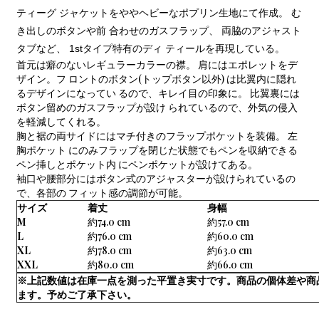
ティーグ ジャケットをややヘビーなポプリン生地にて作成。 む
き出しのボタンや前 合わせのガスフラップ、 両脇のアジャスト
タブなど、 1stタイプ特有のディ ティールを再現している。
首元は癖のないレギュラーカラーの襟。 肩にはエポレットをデ
ザイン。フ ロントのボタン(トップボタン以外) は比翼内に隠れ
るデザインになってい るので、キレイ目の印象に。 比翼裏には
ボタン留めのガスフラップが設け られているので、外気の侵入
を軽減してくれる。
胸と裾の両サイドにはマチ付きのフラップポケットを装備。 左
胸ポケット にのみフラップを閉じた状態でもペンを収納できる
ペン挿しとポケット内 にペンポケットが設けてある。
袖口や腰部分にはボタン式のアジャスターが設けられているの
で、各部の フィット感の調節が可能。
サイズ
着丈
身幅
M
約74.0 cm
約57.0 cm
L
約76.0 cm
約60.0 cm
XL
約78.0 cm
約63.0 cm
XXL
約80.0 cm
約66.0 cm
※上記数値は在庫一点を測った平置き実寸です。商品の個体差や商
ます。予めご了承下さい。