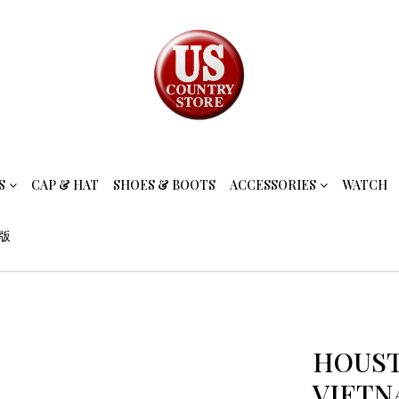
S
CAP & HAT
SHOES & BOOTS
ACCESSORIES
WATCH
念版
HOUST
VIETN