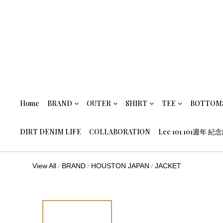
Home
BRAND
OUTER
SHIRT
TEE
BOTTOM
DIRT DENIM LIFE
COLLABORATION
Lee 101 101週年 紀
/
/
/
View All
BRAND
HOUSTON JAPAN
JACKET