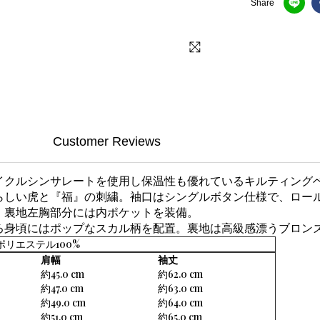
Share
Customer Reviews
イクルシンサレートを使用し保温性も優れているキルティング
らしい虎と『福』の刺繍。袖口はシングルボタン仕様で、ロー
、裏地左胸部分には内ポケットを装備。
ろ身頃にはポップなスカル柄を配置。裏地は高級感漂うブロン
材 ポリエステル100%
肩幅
袖丈
約45.0 cm
約62.0 cm
約47.0 cm
約63.0 cm
約49.0 cm
約64.0 cm
約51.0 cm
約65.0 cm