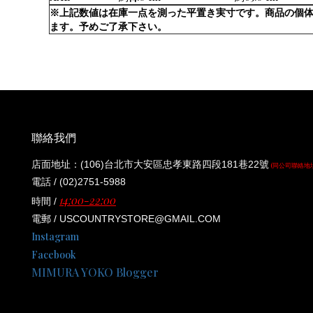
※上記数値は在庫一点を測った平置き実寸です。商品の個
ます。予めご了承下さい。
聯絡我們
店面地址：(106)台北市大安區忠孝東路四段181巷22號
(同公司聯絡地
電話 / (02)2751-5988
14:00-22:00
時間 /
電郵 / USCOUNTRYSTORE@GMAIL.COM
Instagram
Facebook
MIMURA YOKO Blogger