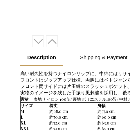
Description
Shipping & Payment
高い耐久性を持つナイロンリップに、中綿にはリサ
フロントはジップアップ仕様、両胸にはベトジャン
フロント両サイドには片玉縁のスラッシュポケット
実物のイメージを残した手振り風刺繍を採用し、後
素材
表地 ナイロン 100% / 裏地 ポリエステル100% / 中
サイズ
着丈
身幅
M
約68.0 cm
約57.0 cm
L
約70.0 cm
約60.0 cm
XL
約72.0 cm
約63.0 cm
XXL
約74.0 cm
約65.0 cm