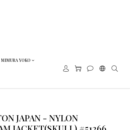
MIMURA YOKO
ON JAPAN - NYLON
AM JACKET(SKULL) #51266