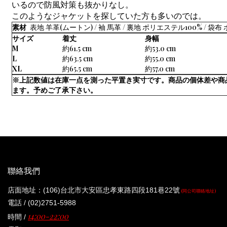
いるので防風対策も抜かりなし。
このようなジャケットを探していた方も多いのでは。
素材
表地 羊革(ムートン) / 袖 馬革 / 裏地 ポリエステル100% / 袋
サイズ
着丈
身幅
M
約61.5 cm
約53.0 cm
L
約63.5 cm
約55.0 cm
XL
約65.5 cm
約57.0 cm
※上記数値は在庫一点を測った平置き実寸です。商品の個体差や商
ます。予めご了承下さい。
聯絡我們
店面地址：(106)台北市大安區忠孝東路四段181巷22號
(同公司聯絡地址)
電話 / (02)2751-5988
14:00-22:00
時間 /