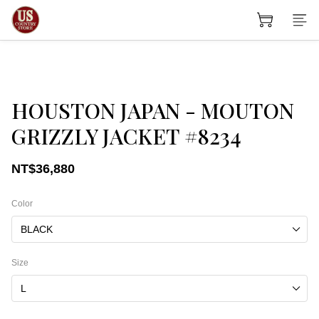
HOUSTON JAPAN - MOUTON
GRIZZLY JACKET #8234
NT$36,880
Color
Size