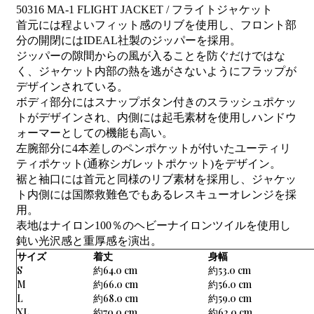
50316 MA-1 FLIGHT JACKET / フライトジャケット
首元には程よいフィット感のリブを使用し、フロント部
分の開閉にはIDEAL社製のジッパーを採用。
ジッパーの隙間からの風が入ることを防ぐだけではな
く、ジャケット内部の熱を逃がさないようにフラップが
デザインされている。
ボディ部分にはスナップボタン付きのスラッシュポケッ
トがデザインされ、内側には起毛素材を使用しハンドウ
ォーマーとしての機能も高い。
左腕部分に4本差しのペンポケットが付いたユーティリ
ティポケット(通称シガレットポケット)をデザイン。
裾と袖口には首元と同様のリブ素材を採用し、ジャケッ
ト内側には国際救難色でもあるレスキューオレンジを採
用。
表地はナイロン100％のヘビーナイロンツイルを使用し
鈍い光沢感と重厚感を演出。
サイズ
着丈
身幅
S
約64.0 cm
約53.0 cm
M
約66.0 cm
約56.0 cm
L
約68.0 cm
約59.0 cm
XL
約70.0 cm
約62.0 cm