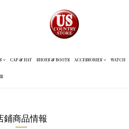
S
CAP & HAT
SHOES & BOOTS
ACCESSORIES
WATCH
念版
店鋪商品情報