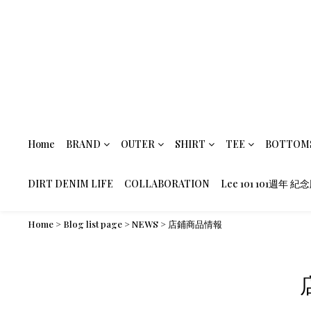
Home
BRAND
OUTER
SHIRT
TEE
BOTTOM
DIRT DENIM LIFE
COLLABORATION
Lee 101 101週年 紀
Home
>
Blog list page
>
NEWS
>
店鋪商品情報