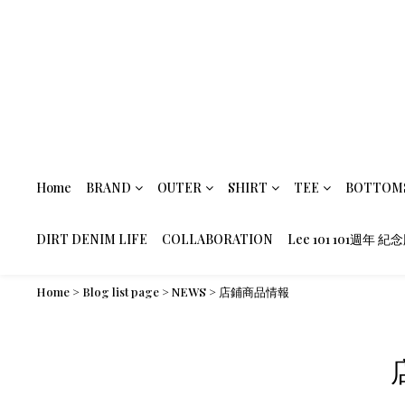
Home
BRAND
OUTER
SHIRT
TEE
BOTTOM
DIRT DENIM LIFE
COLLABORATION
Lee 101 101週年 紀
Home
>
Blog list page
>
NEWS
>
店鋪商品情報