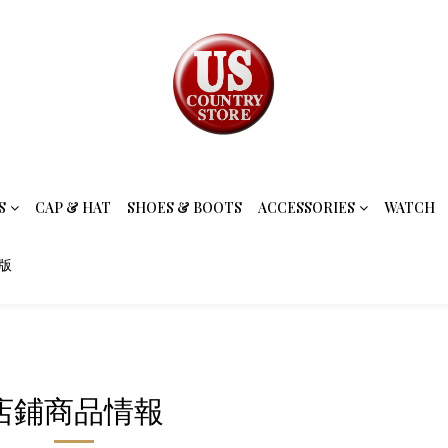
S
CAP & HAT
SHOES & BOOTS
ACCESSORIES
WATCH
念版
店鋪商品情報