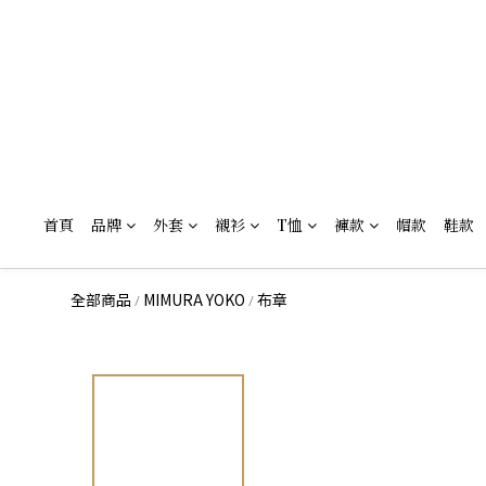
首頁
品牌
外套
襯衫
T恤
褲款
帽款
鞋款
全部商品
MIMURA YOKO
布章
/
/