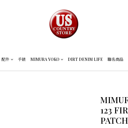
配件
手錶
MIMURA YOKO
DIRT DENIM LIFE
聯名商品
MIMUR
123 F
PATC