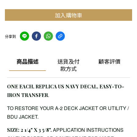
加入購物車
分享到
商品描述
送貨及付
顧客評價
款方式
ONE EACH, REPLICA US NAVY DECAL, EASY-TO-
.
IRON TRANSFER
TO RESTORE YOUR A-2 DECK JACKET OR UTILITY /
BDU JACKET.
APPLICATION INSTRUCTIONS
SIZE: 2 1/4" X 3 5/8".