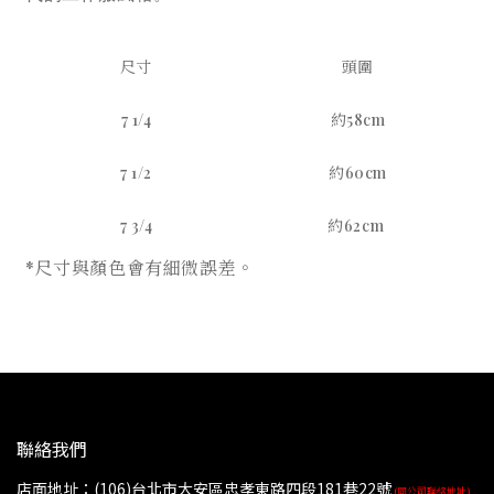
尺寸
頭圍
7 1/4
約58cm
7 1/2
約60cm
7 3/4
約62cm
*尺寸與顏色會有
細微誤差。
聯絡我們
店面地址：(106)台北市大安區忠孝東路四段181巷22號
(同公司聯絡地址)