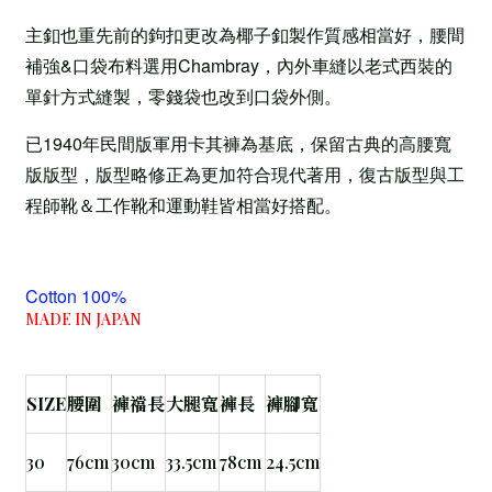
主釦也重先前的鉤扣更改為椰子釦製作質感相當好，腰間
補強&口袋布料選用Chambray，內外車縫以老式西裝的
單針方式縫製，零錢袋也改到口袋外側。
已1940年民間版軍用卡其褲為基底，保留古典的高腰寬
版版型，版型略修正為更加符合現代著用，復古版型與工
程師靴＆工作靴和運動鞋皆相當好搭配。
Cotton 100%
MADE IN JAPAN
SIZE
腰圍
褲襠長
大腿寬
褲長
褲腳寬
30
76cm
30cm
33.5cm
78cm
24.5cm