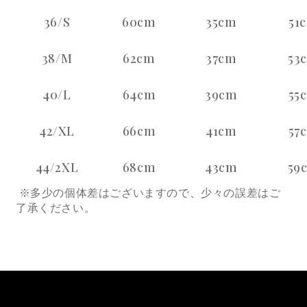
36/S
60cm
35cm
51
38/M
62cm
37cm
53
40/L
64cm
39cm
55
42/XL
66cm
41cm
57
44/2XL
68cm
43cm
59
※多少の個体差はございますので、少々の誤差はご
了承ください。