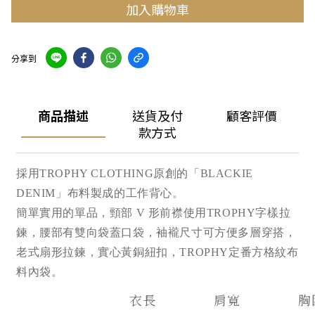
加入購物車
分享到
商品描述
送貨及付
顧客評價
款方式
採用TROPHY CLOTHING原創的「BLACKIE
DENIM」布料製成的工作背心。
簡單實用的單品，頸部 V 形前襟使用TROPHY字樣拉
鍊，腰部有雙向袋蓋口袋，袖襱尺寸可方便多層穿搭，
老式扇形拉鍊，實心黃銅紐扣，TROPHY定番方格紋布
料內袋。
衣長
肩寬
胸