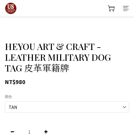
HEYOU ART & CRAFT -
LEATHER MILITARY DOG
TAG 皮革軍籍牌
NT$980
顏色