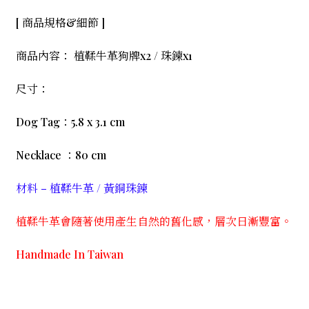
[
商品規格
&
細節
]
商品內容： 植鞣牛革狗牌
x2 /
珠鍊
x1
尺寸：
Dog Tag
：
5.8 x 3.1 cm
Necklace
：
80 cm
材料
–
植鞣牛革 / 黃銅珠鍊
植鞣牛革會隨著使用產生自然的舊化感，層次日漸豐富。
Handmade In Taiwan