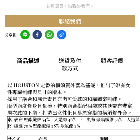
若想購買，請聯絡我們。
聯絡我們
分享到
商品描述
送貨及付
顧客評價
款方式
以 HOUSTON 定番的橫須賀外套為基礎，推出了帶有女
性專屬刺繡與尺寸的版本。
採用了融合和風元素且充滿可愛感的和貓圖案刺繡。
版型適度修身且緊湊，特別適合搭配裙裝或其他帶有豐富
層次感的下裝，打造出女性化且易於穿搭的橫須賀外套。
素
表布 聚酯纖維 54% 人造絲 46% / 裏布 聚酯纖維 54% 人造
材
纖維 70% 聚酯纖維 28% 聚氨酯 2%
サイズ
衣長
胸圍