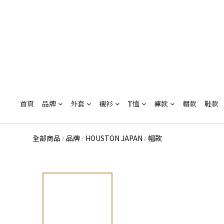
首頁
品牌
外套
襯衫
T恤
褲款
帽款
鞋款
全部商品
品牌
HOUSTON JAPAN
帽款
/
/
/