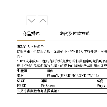
商品描述
送貨及付款方式
USMC 人字紋帽子
質地厚重，但質地柔軟，光澤適中，特別的人字紋外觀。根據
同。
*HBT人字紋是一種具有類似於魚骨頭的特徵圖案的織物的
尺寸符號和品牌名稱的內標。帽簷上的縫線賦予其耐用的外觀。
生産國
印度
素材
棉 100% (HERRINGBONE TWILL)
SIZE
頭圍
高度
FREE
約58.5 cm
約13.5 
※尺寸與顏色會有些微誤差。