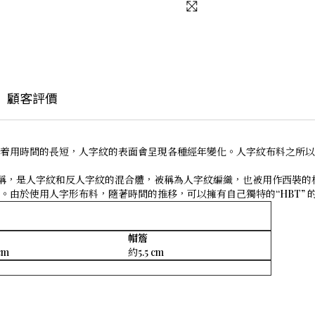
顧客評價
着用時間的長短，人字紋的表面會呈現各種經年變化。人字紋布料之所以
名稱，是人字紋和反人字紋的混合體，被稱為人字紋編織，也被用作西裝的
由於使用人字形布料，隨著時間的推移，可以擁有自己獨特的“HBT” 
帽簷
cm
約5.5 cm