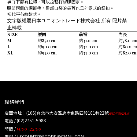
褲口下擺有拉繩，可以拉緊打綁腿固定。
腰部兩側的調節帶，臀部口袋的袋蓋也是外露式的鈕扣。
初代平布紋款式。
文字版權屬日本ユニオントレード株式会社
所有
照片禁
止
轉載
SIZE
腰圍
前襠
內長
M
約85.0 cm
約31.0 cm
約78.0 c
L
約90.0 cm
約32.0 cm
約80.0 c
XL
約95.0 cm
約33.0 cm
約82.0 c
聯絡我們
店面地址：(106)台北市大安區忠孝東路四段181巷22號
(同公司聯絡地址)
電話 / (02)2751-5988
14:00-22:00
時間 /
電郵 / USCOUNTRYSTORE@GMAIL.COM