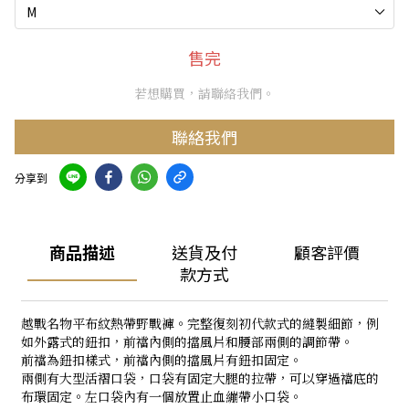
售完
若想購買，請聯絡我們。
聯絡我們
分享到
商品描述
送貨及付
顧客評價
款方式
越戰名物平布紋熱帶野戰褲。完整復刻初代款式的縫製細節，例
如外露式的鈕扣，前襠內側的擋風片和腰部兩側的調節帶。
前襠為鈕扣樣式，前襠內側的擋風片有鈕扣固定。
兩側有大型活褶口袋，口袋有固定大腿的拉帶，可以穿過襠底的
布環固定。左口袋內有一個放置止血繃帶小口袋。