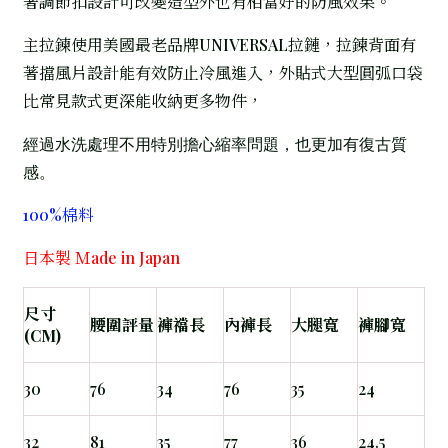
著調節扣設計可改變造型外也有相當好的防風效果。
主拉鍊使用美國最老品牌UNIVERSAL拉鏈，拉鍊背面有
著擋風片設計能有效防止冷風進入，外貼式大型圓弧口袋
比常見款式更深能收納更多物件，
經過水洗處理不用特別擔心縮率問題，也更加有復古質
感。
100%棉料
日本製 Ｍade in Japan
尺寸
腰圍評量
褲襠長
內褲長
大腿寬
褲腳寬
(CM)
30
76
34
76
35
24
32
81
35
77
36
24.5