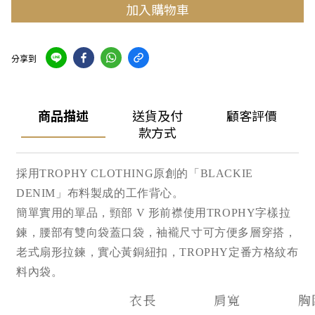
加入購物車
分享到
商品描述
送貨及付
顧客評價
款方式
採用TROPHY CLOTHING原創的「BLACKIE
DENIM」布料製成的工作背心。
簡單實用的單品，頸部 V 形前襟使用TROPHY字樣拉
鍊，腰部有雙向袋蓋口袋，袖襱尺寸可方便多層穿搭，
老式扇形拉鍊，實心黃銅紐扣，TROPHY定番方格紋布
料內袋。
衣長
肩寬
胸