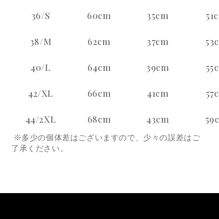
36/S
60cm
35cm
51
38/M
62cm
37cm
53
40/L
64cm
39cm
55
42/XL
66cm
41cm
57
44/2XL
68cm
43cm
59
※多少の個体差はございますので、少々の誤差はご
了承ください。