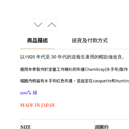
商品描述
送貨及付款方式
以1920 年代至 30 年代的送報生著用的帽款做改良。
選用本季製作於定番工作襯衫的布邊Chambray(水手布)
帽圓內側留有水手布紅色布邊，並設定在casquette和hu
100% 棉
MADE IN JAPAN
SIZE
頭圍約