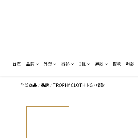
首頁
品牌
外套
襯衫
T恤
褲款
帽款
鞋款
全部商品
品牌
TROPHY CLOTHING
帽款
/
/
/