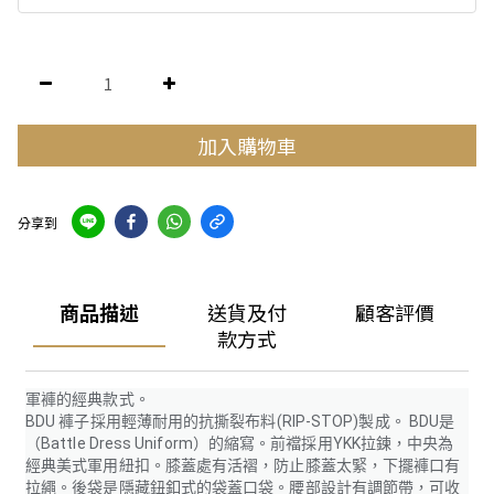
加入購物車
分享到
商品描述
送貨及付
顧客評價
款方式
軍褲的經典款式。
BDU 褲子採用輕薄耐用的抗撕裂布料(RIP-STOP)製成。 BDU是
（Battle Dress Uniform）的縮寫。前襠採用YKK拉鍊，中央為
經典美式軍用紐扣。膝蓋處有活褶，防止膝蓋太緊，下擺褲口有
拉繩。後袋是隱藏鈕釦式的袋蓋口袋。腰部設計有調節帶，可收