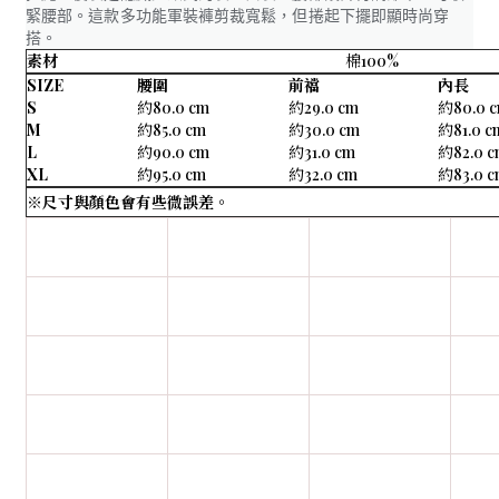
緊腰部。這款多功能軍裝褲剪裁寬鬆，但捲起下擺即顯時尚穿
搭。
素材
棉100%
SIZE
腰圍
前襠
內長
S
約80.0 cm
約29.0 cm
約80.0 
M
約85.0 cm
約30.0 cm
約81.0 c
L
約90.0 cm
約31.0 cm
約82.0 
XL
約95.0 cm
約32.0 cm
約83.0 
※尺寸與顏色會有些微誤差。