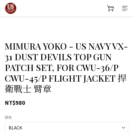
MIMURA YOKO - US NAVY VX-
31 DUST DEVILS TOP GUN
PATCH SET, FOR CWU-36/P
CWU-45/P FLIGHT JACKET 捍
衛戰士 臂章
NT$980
顏色