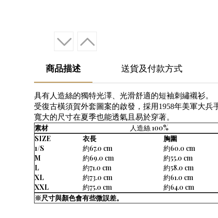
商品描述
送貨及付款方式
具有人造絲的獨特光澤、光滑舒適的短袖刺繡襯衫。
受復古橫須賀外套圖案的啟發，
採用1958年美軍大
寬大的尺寸在夏季也能透氣且易於穿著。
素材
人造絲 100%
SIZE
衣長
胸圍
1/S
約67.0 cm
約60.0 cm
M
約69.0 cm
約55.0 cm
L
約71.0 cm
約58.0 cm
XL
約73.0 cm
約61.0 cm
XXL
約75.0 cm
約64.0 cm
※尺寸與顏色會有些微誤差。