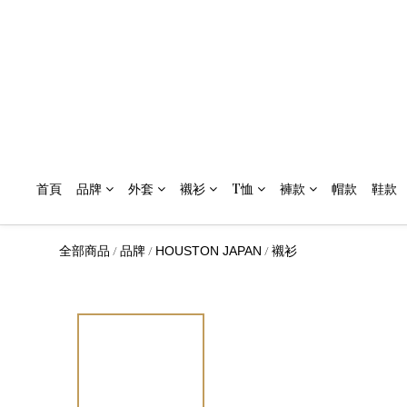
首頁
品牌
外套
襯衫
T恤
褲款
帽款
鞋款
/
/
/
全部商品
品牌
HOUSTON JAPAN
襯衫