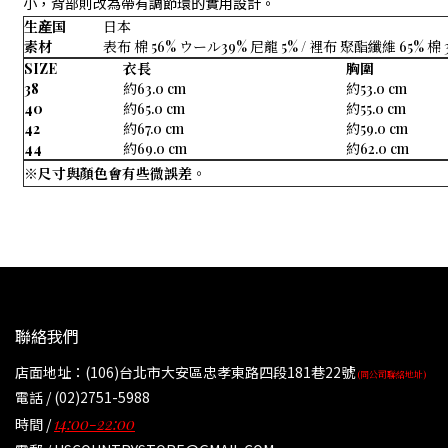
小，背部則改為帶有調節環的實用設計。
生産国
日本
素材
表布 棉 56% ウール39% 尼龍 5% / 裡布 聚酯纖維 65% 棉 
SIZE
衣長
胸圍
38
約63.0 cm
約53.0 cm
40
約65.0 cm
約55.0 cm
42
約67.0 cm
約59.0 cm
44
約69.0 cm
約62.0 cm
※尺寸與顏色會有些微誤差。
聯絡我們
店面地址：(106)台北市大安區忠孝東路四段181巷22號
(同公司聯絡地址)
電話 / (02)2751-5988
14:00-22:00
時間 /