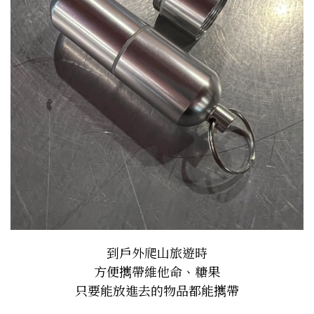
到戶外爬山旅遊時
方便𢹂帶維他命、糖果
只要能放進去的物品都能𢹂帶