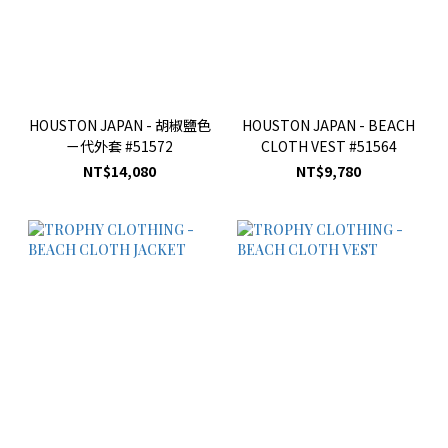
HOUSTON JAPAN - 胡椒鹽色
HOUSTON JAPAN - BEACH
ㄧ代外套 #51572
CLOTH VEST #51564
NT$14,080
NT$9,780